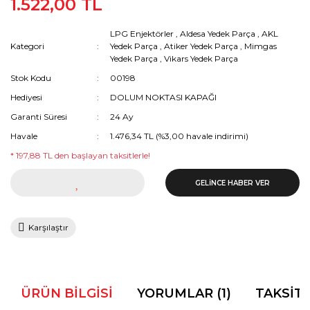
1.522,00 TL
LPG Enjektörler
,
Aldesa Yedek Parça
,
AKL
Kategori
Yedek Parça
,
Atiker Yedek Parça
,
Mimgas
Yedek Parça
,
Vikars Yedek Parça
Stok Kodu
00198
Hediyesi
DOLUM NOKTASI KAPAĞI
Garanti Süresi
24 Ay
Havale
1.476,34 TL (%3,00 havale indirimi)
* 197,88 TL den başlayan taksitlerle!
GELİNCE HABER VER
Karşılaştır
ÜRÜN BILGISI
YORUMLAR (1)
TAKSIT