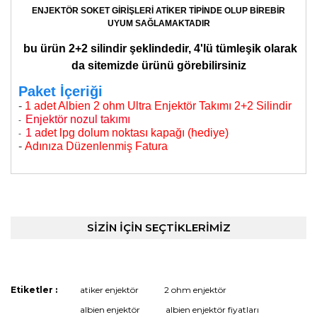
ENJEKTÖR SOKET GİRİŞLERİ ATİKER TİPİNDE OLUP BİREBİR
UYUM SAĞLAMAKTADIR
bu ürün 2+2 silindir şeklindedir, 4'lü tümleşik olarak
da sitemizde ürünü görebilirsiniz
Paket İçeriği
-
1 adet Albien 2 ohm Ultra Enjektör Takımı 2+2 Silindir
Enjektör nozul takımı
-
1 a
det lpg dolum noktası kapağı (hediye)
-
-
Adınıza Düzenlenmiş Fatura
Bu ürünün fiyat bilgisi, resim, ürün açıklamalarında ve
diğer konularda yetersiz gördüğünüz noktaları öneri
formunu kullanarak tarafımıza iletebilirsiniz.
Görüş ve önerileriniz için teşekkür ederiz.
SİZİN İÇİN SEÇTİKLERİMİZ
Atiker Tip Albien Ultra
Performans Enjektörü 2 Ohm 2+2
Ürün resmi kalitesiz, bozuk veya görüntülenemiyor.
Silindir Lovato Zavoli Mimgas
Ürün açıklamasında eksik bilgiler bulunuyor.
uyumlu
Etiketler :
atiker enjektör
2 ohm enjektör
Ürün bilgilerinde hatalar bulunuyor.
Merhaba Atiker nanofast sıralı sistem 4 silindir uyumlumudur?
albien enjektör
albien enjektör fiyatları