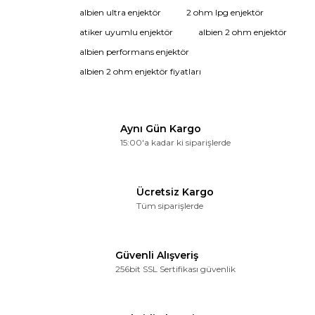
Ürün fiyatı diğer sitelerden daha pahalı.
acaba.
albien ultra enjektör
2 ohm lpg enjektör
Bu ürüne benzer farklı alternatifler olmalı.
Derviş Erdogan | 02/02/2024
atiker uyumlu enjektör
albien 2 ohm enjektör
albien performans enjektör
Yorum Yaz
albien 2 ohm enjektör fiyatları
Gönder
Aynı Gün Kargo
15:00'a kadar ki siparişlerde
Ücretsiz Kargo
Tüm siparişlerde
Güvenli Alışveriş
256bit SSL Sertifikası güvenlik