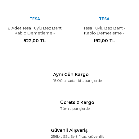
TESA
TESA
8 Adet Tesa Tüylü Bez Bant
Tesa Tüylü Bez Bant -
Kablo Demetleme -
Kablo Demetleme -
Düzenleme Bandı 19mm x
Düzenleme Band 19mm X
522,00 TL
192,00 TL
15metre
15metre
Aynı Gün Kargo
15:00'a kadar ki siparişlerde
Ücretsiz Kargo
Tüm siparişlerde
Güvenli Alışveriş
256bit SSL Sertifikası güvenlik