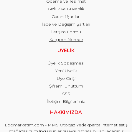
Ödeme ve Teslimat
Gizlilik ve Güvenlik
Garanti Şartları
İade ve Değişim Şartları
İletişim Formu
Kargom Nerede
ÜYELİK
Üyelik Sözleşmesi
Yeni Üyelik
Üye Girişi
Şifremi Unuttum
SSS
İletişim Bilgilerimiz
HAKKIMIZDA
Lpgmarketim.com - MMS Otogaz Yedekparça internet satış
mağazası tüm lpg ürünlerini uygun fiyata bulabileceğiniz