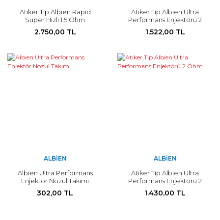
Atiker Tip Albien Rapid
Atiker Tip Albien Ultra
Süper Hızlı 1,5 Ohm
Performans Enjektörü 2
Enjektör
Ohm 2+2 Silindir Lovato
2.750,00 TL
1.522,00 TL
Zavoli Mimgas uyumlu
ALBIEN
ALBIEN
Albien Ultra Performans
Atiker Tip Albien Ultra
Enjektör Nozul Takımı
Performans Enjektörü 2
Ohm
302,00 TL
1.430,00 TL