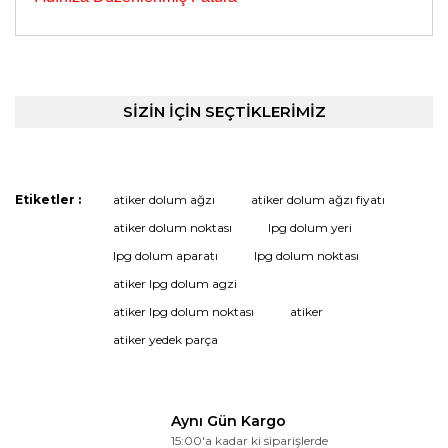
Bu ürünün fiyat bilgisi, resim, ürün açıklamalarında ve
diğer konularda yetersiz gördüğünüz noktaları öneri
Bu ürüne ilk yorumu siz yapın!
formunu kullanarak tarafımıza iletebilirsiniz.
Görüş ve önerileriniz için teşekkür ederiz.
SİZİN İÇİN SEÇTİKLERİMİZ
Yorum Yaz
Ürün resmi kalitesiz, bozuk veya görüntülenemiyor.
Ürün açıklamasında eksik bilgiler bulunuyor.
Etiketler :
atiker dolum ağzı
atiker dolum ağzı fiyatı
Ürün bilgilerinde hatalar bulunuyor.
atiker dolum noktası
lpg dolum yeri
Ürün fiyatı diğer sitelerden daha pahalı.
lpg dolum aparatı
lpg dolum noktası
Bu ürüne benzer farklı alternatifler olmalı.
atiker lpg dolum agzi
atiker lpg dolum noktası
atiker
atiker yedek parça
Gönder
Aynı Gün Kargo
15:00'a kadar ki siparişlerde