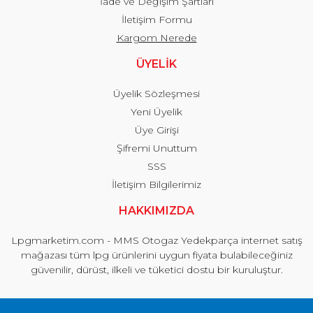
İade ve Değişim Şartları
İletişim Formu
Kargom Nerede
ÜYELİK
Üyelik Sözleşmesi
Yeni Üyelik
Üye Girişi
Şifremi Unuttum
SSS
İletişim Bilgilerimiz
HAKKIMIZDA
Lpgmarketim.com - MMS Otogaz Yedekparça internet satış
mağazası tüm lpg ürünlerini uygun fiyata bulabileceğiniz
güvenilir, dürüst, ilkeli ve tüketici dostu bir kuruluştur.