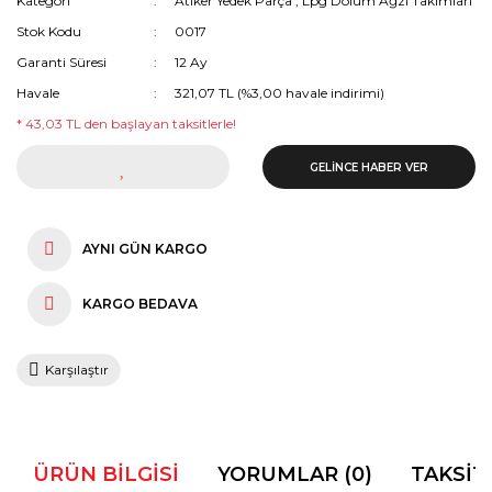
Kategori
Atiker Yedek Parça
,
Lpg Dolum Ağzı Takımları
Stok Kodu
0017
Garanti Süresi
12 Ay
Havale
321,07 TL (%3,00 havale indirimi)
* 43,03 TL den başlayan taksitlerle!
GELİNCE HABER VER
AYNI GÜN KARGO
KARGO BEDAVA
Karşılaştır
ÜRÜN BILGISI
YORUMLAR (0)
TAKSIT