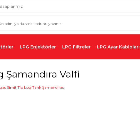
esaplarımız
törler
LPG Enjektörler
LPG Filtreler
LPG Ayar Kabloları
g Şamandıra Valfi