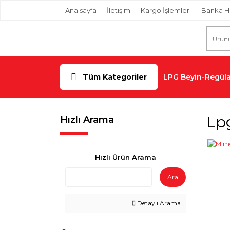
Ana sayfa
İletişim
Kargo İşlemleri
Banka H
Tüm Kategoriler
LPG Beyin-Regüla
Lp
Hızlı Arama
Hızlı Ürün Arama
Ara
Detaylı Arama