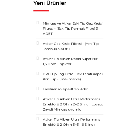
Yeni Ürünler
Mimgas ve Atiker Eski Tip Gaz Kesici
Filtresi - (Eski Tip Parmak Filtre) 3
ADET
Atiker Gaz Kesici Filtresi - (Yeni Tip
Tombul) 3 ADET
Atiker Tip Albien Rapid Süper Hızlı
1,5 Ohm Enjektör
BRC Tip Lpg Filtre - Tek Tarafı Kapalı
Koni Tip - (SMF marka)
Landirenzo Tip Filtre 2 Adet
Atiker Tip Albien Ultra Performans
Enjektörü 2 Ohm 2+2 Silindir Lovato
Zavoli Mimgas uyumlu
Atiker Tip Albien Ultra Performans
Enjektörü 2 Ohm 3+3= 6 Silindir