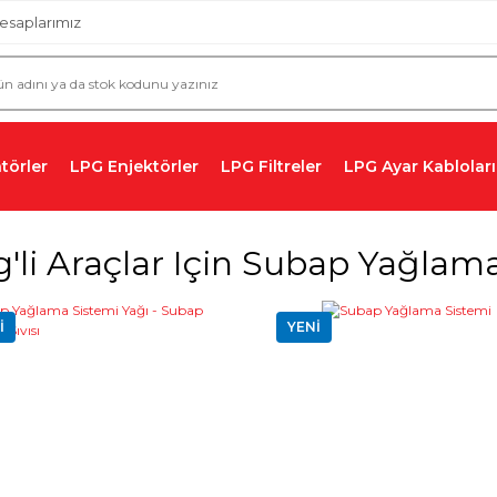
esaplarımız
törler
LPG Enjektörler
LPG Filtreler
LPG Ayar Kabloları
'li Araçlar Için Subap Yağlam
İ
YENİ