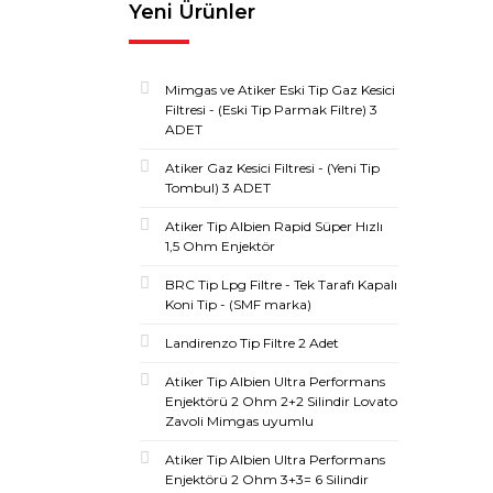
Yeni Ürünler
Mimgas ve Atiker Eski Tip Gaz Kesici
Filtresi - (Eski Tip Parmak Filtre) 3
ADET
Atiker Gaz Kesici Filtresi - (Yeni Tip
Tombul) 3 ADET
Atiker Tip Albien Rapid Süper Hızlı
1,5 Ohm Enjektör
BRC Tip Lpg Filtre - Tek Tarafı Kapalı
Koni Tip - (SMF marka)
Landirenzo Tip Filtre 2 Adet
Atiker Tip Albien Ultra Performans
Enjektörü 2 Ohm 2+2 Silindir Lovato
Zavoli Mimgas uyumlu
Atiker Tip Albien Ultra Performans
Enjektörü 2 Ohm 3+3= 6 Silindir