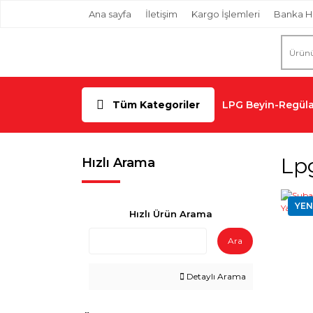
Ana sayfa
İletişim
Kargo İşlemleri
Banka H
Tüm Kategoriler
LPG Beyin-Regüla
Lpg
Hızlı Arama
YEN
Hızlı Ürün Arama
Ara
Detaylı Arama