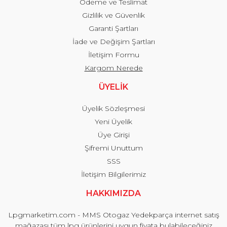
Ödeme ve Teslimat
Gizlilik ve Güvenlik
Garanti Şartları
İade ve Değişim Şartları
İletişim Formu
Kargom Nerede
ÜYELİK
Üyelik Sözleşmesi
Yeni Üyelik
Üye Girişi
Şifremi Unuttum
SSS
İletişim Bilgilerimiz
HAKKIMIZDA
Lpgmarketim.com - MMS Otogaz Yedekparça internet satış
mağazası tüm lpg ürünlerini uygun fiyata bulabileceğiniz