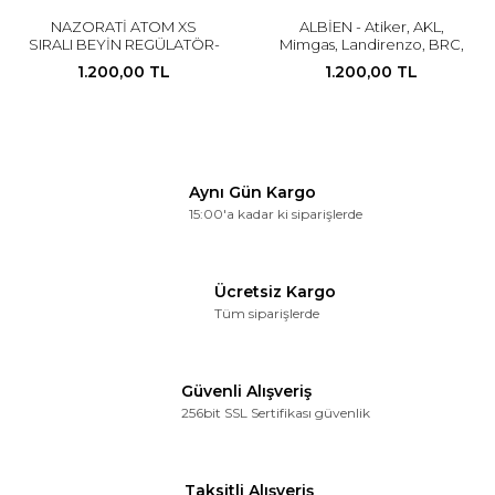
NAZORATİ ATOM XS
ALBİEN - Atiker, AKL,
SIRALI BEYİN REGÜLATÖR-
Mimgas, Landirenzo, BRC,
Atiker, AKL, Mimgas,
Zavoli, Destro, Cangas
1.200,00 TL
1.200,00 TL
Ecotech Uyumlu
Uyumlu Sıralı LPG Beyin
Regülatör
Aynı Gün Kargo
15:00'a kadar ki siparişlerde
Ücretsiz Kargo
Tüm siparişlerde
Güvenli Alışveriş
256bit SSL Sertifikası güvenlik
Taksitli Alışveriş