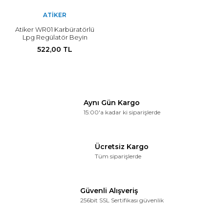
ATIKER
Atiker WR01 Karbüratörlü
Lpg Regülatör Beyin
Diyafram Tamir Takımı
522,00 TL
Aynı Gün Kargo
15:00'a kadar ki siparişlerde
Ücretsiz Kargo
Tüm siparişlerde
Güvenli Alışveriş
256bit SSL Sertifikası güvenlik