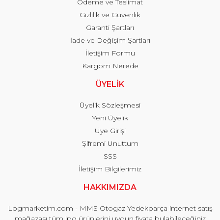
Ödeme ve Teslimat
Gizlilik ve Güvenlik
Garanti Şartları
İade ve Değişim Şartları
İletişim Formu
Kargom Nerede
ÜYELİK
Üyelik Sözleşmesi
Yeni Üyelik
Üye Girişi
Şifremi Unuttum
SSS
İletişim Bilgilerimiz
HAKKIMIZDA
Lpgmarketim.com - MMS Otogaz Yedekparça internet satış
mağazası tüm lpg ürünlerini uygun fiyata bulabileceğiniz