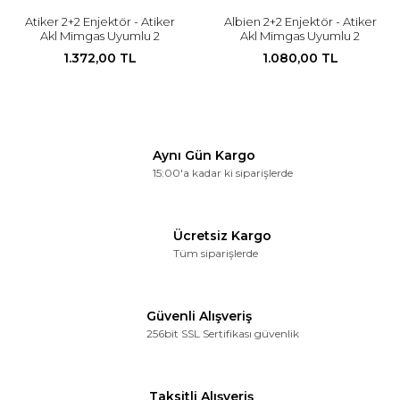
Atiker 2+2 Enjektör - Atiker
Albien 2+2 Enjektör - Atiker
Akl Mimgas Uyumlu 2
Akl Mimgas Uyumlu 2
Silindir 2 adet
Silindir 2 adet
1.372,00 TL
1.080,00 TL
Aynı Gün Kargo
15:00'a kadar ki siparişlerde
Ücretsiz Kargo
Tüm siparişlerde
Güvenli Alışveriş
256bit SSL Sertifikası güvenlik
Taksitli Alışveriş