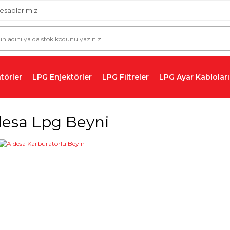
esaplarımız
törler
LPG Enjektörler
LPG Filtreler
LPG Ayar Kabloları
desa Lpg Beyni