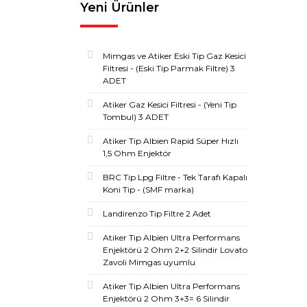
Yeni Ürünler
Mimgas ve Atiker Eski Tip Gaz Kesici
Filtresi - (Eski Tip Parmak Filtre) 3
ADET
Atiker Gaz Kesici Filtresi - (Yeni Tip
Tombul) 3 ADET
Atiker Tip Albien Rapid Süper Hızlı
1,5 Ohm Enjektör
BRC Tip Lpg Filtre - Tek Tarafı Kapalı
Koni Tip - (SMF marka)
Landirenzo Tip Filtre 2 Adet
Atiker Tip Albien Ultra Performans
Enjektörü 2 Ohm 2+2 Silindir Lovato
Zavoli Mimgas uyumlu
Atiker Tip Albien Ultra Performans
Enjektörü 2 Ohm 3+3= 6 Silindir