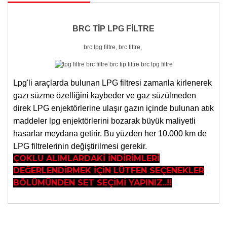
BRC TİP LPG FİLTRE
brc lpg filtre, brc filtre,
Lpg'li araçlarda bulunan LPG filtresi zamanla kirlenerek
gazı süzme özelliğini kaybeder ve gaz süzülmeden
direk LPG enjektörlerine ulaşır gazın içinde bulunan atık
maddeler lpg enjektörlerini bozarak büyük maliyetli
hasarlar meydana getirir. Bu yüzden her 10.000 km de
LPG filtrelerinin değiştirilmesi gerekir.
ÇOKLU ALIMLARDAKİ İNDİRİMLERİ
DEĞERLENDİRMEK İÇİN LÜTFEN SEÇENEKLER
BÖLÜMÜNDEN SET SEÇİMİ YAPINIZ..!!
Bu ürünün fiyat bilgisi, resim, ürün açıklamalarında ve
diğer konularda yetersiz gördüğünüz noktaları öneri
Bu ürüne ilk yorumu siz yapın!