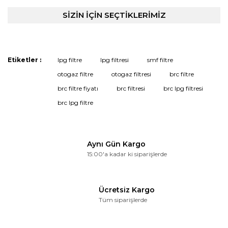
formunu kullanarak tarafımıza iletebilirsiniz.
Görüş ve önerileriniz için teşekkür ederiz.
SİZİN İÇİN SEÇTİKLERİMİZ
Yorum Yaz
Ürün resmi kalitesiz, bozuk veya görüntülenemiyor.
Ürün açıklamasında eksik bilgiler bulunuyor.
Etiketler :
lpg filtre
lpg filtresi
smf filtre
Ürün bilgilerinde hatalar bulunuyor.
otogaz filtre
otogaz filtresi
brc filtre
Ürün fiyatı diğer sitelerden daha pahalı.
brc filtre fiyatı
brc filtresi
brc lpg filtresi
Bu ürüne benzer farklı alternatifler olmalı.
brc lpg filtre
Aynı Gün Kargo
15:00'a kadar ki siparişlerde
Gönder
Ücretsiz Kargo
Tüm siparişlerde