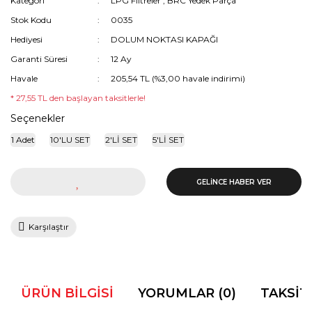
Kategori
LPG Filtreler
,
BRC Yedek Parça
Stok Kodu
0035
Hediyesi
DOLUM NOKTASI KAPAĞI
Garanti Süresi
12 Ay
Havale
205,54 TL (%3,00 havale indirimi)
* 27,55 TL den başlayan taksitlerle!
Seçenekler
1 Adet
10'LU SET
2'Lİ SET
5'Lİ SET
GELİNCE HABER VER
Karşılaştır
ÜRÜN BILGISI
YORUMLAR (0)
TAKSIT