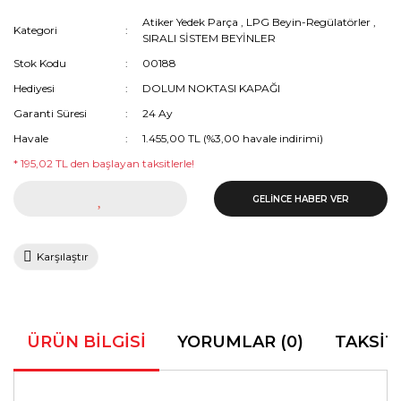
Atiker Yedek Parça
,
LPG Beyin-Regülatörler
,
Kategori
SIRALI SİSTEM BEYİNLER
Stok Kodu
00188
Hediyesi
DOLUM NOKTASI KAPAĞI
Garanti Süresi
24 Ay
Havale
1.455,00 TL (%3,00 havale indirimi)
* 195,02 TL den başlayan taksitlerle!
GELİNCE HABER VER
Karşılaştır
ÜRÜN BILGISI
YORUMLAR (0)
TAKSIT