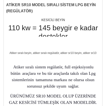
ATİKER SR10 MODEL SIRALI SİSTEM LPG BEYİN
(REGÜLATÖR)
KESİCİLİ BEYİN
110 kw = 145 beygir e kadar
destekler
Atiker sıralı beyin, atiker sıralı regülatör, atiker sr10 beyin, atiker sr10
regülatör, atiker sıralı lpg beyin, atiker sıralı lpg regülatör
Atiker sıralı sistem regülatör, full enjeksiyonlu
bütün
araçlara ve bu tür araçlarda takılı olan Lpg
sistemlerinin
tamamına markası ne olursa olsun
sorunsuz şekilde uyum
sağlar.
ÜRÜNÜMÜZ SR10 MODEL OLUP ÜZERİNDE
GAZ KESİCİSİ TÜMLEŞİK OLAN MODELDİR.