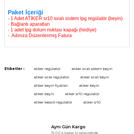
Paket İçeriği
-
1 Adet ATİKER sr10 sıralı sistem lpg regülatör (beyin)
Bağlantı aparatları
-
-
1 adet lpg dolum noktası kapağı (hediye)
-
Adınıza Düzenlenmiş Fatura
Bu ürünün fiyat bilgisi, resim, ürün açıklamalarında ve
diğer konularda yetersiz gördüğünüz noktaları öneri
Bu ürüne ilk yorumu siz yapın!
formunu kullanarak tarafımıza iletebilirsiniz.
Görüş ve önerileriniz için teşekkür ederiz.
Etiketler :
atiker regülatör
atiker sıralı sistem beyin
atiker sıralı regülatör
atiker sıralı beyin
Yorum Yaz
Ürün resmi kalitesiz, bozuk veya görüntülenemiyor.
atiker beyin fiyatları
atiker beyin
Ürün açıklamasında eksik bilgiler bulunuyor.
atiker beyni
atiker sr10 regülatör
Ürün bilgilerinde hatalar bulunuyor.
atiker kesicili regülatör
atiker sr10
Ürün fiyatı diğer sitelerden daha pahalı.
Bu ürüne benzer farklı alternatifler olmalı.
Aynı Gün Kargo
15:00'a kadar ki siparişlerde