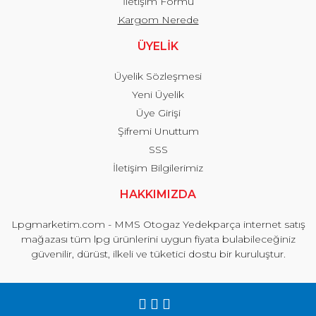
İletişim Formu
Kargom Nerede
ÜYELİK
Üyelik Sözleşmesi
Yeni Üyelik
Üye Girişi
Şifremi Unuttum
SSS
İletişim Bilgilerimiz
HAKKIMIZDA
Lpgmarketim.com - MMS Otogaz Yedekparça internet satış
mağazası tüm lpg ürünlerini uygun fiyata bulabileceğiniz
güvenilir, dürüst, ilkeli ve tüketici dostu bir kuruluştur.