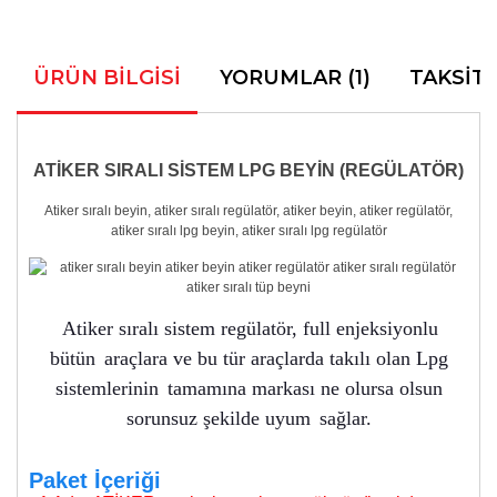
ÜRÜN BILGISI
YORUMLAR (1)
TAKSIT
ATİKER SIRALI SİSTEM LPG BEYİN (REGÜLATÖR)
Atiker sıralı beyin, atiker sıralı regülatör, atiker beyin, atiker regülatör,
atiker sıralı lpg beyin, atiker sıralı lpg regülatör
Atiker sıralı sistem regülatör, full enjeksiyonlu
bütün
araçlara ve bu tür araçlarda takılı olan Lpg
sistemlerinin
tamamına markası ne olursa olsun
sorunsuz şekilde uyum
sağlar.
Paket İçeriği