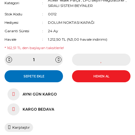
Atiker Yedek Parça
,
LPG Beyin-Regülatörler
,
Kategori
SIRALI SİSTEM BEYİNLER
Stok Kodu
0012
Hediyesi
DOLUM NOKTASI KAPAĞI
Garanti Süresi
24 Ay
Havale
1.212,50 TL (%3,00 havale indirimi)
* 162,51 TL den başlayan taksitlerle!
SEPETE EKLE
HEMEN AL
AYNI GÜN KARGO
KARGO BEDAVA
Karşılaştır